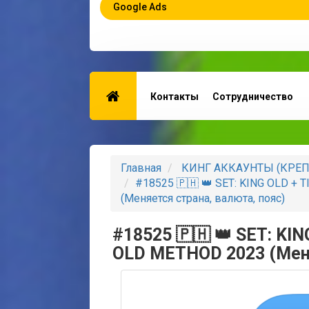
Google Ads
Контакты
Сотрудничество
Главная
КИНГ АККАУНТЫ (КРЕ
#18525 🇵🇭 👑 SET: KING OLD + 
(Меняется страна, валюта, пояс)
#18525 🇵🇭 👑 SET: KIN
OLD METHOD 2023 (Меня