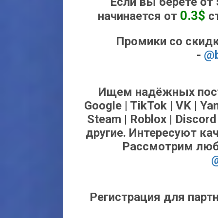
Если вы берете от 
0.3$
начинается от
ст
Промики со скидк
-
@b
Ищем надёжных пост
Google | TikTok | VK | Yan
Steam | Roblox | Discord
другие. Интересуют ка
Рассмотрим люб
@
Регистрация для парт