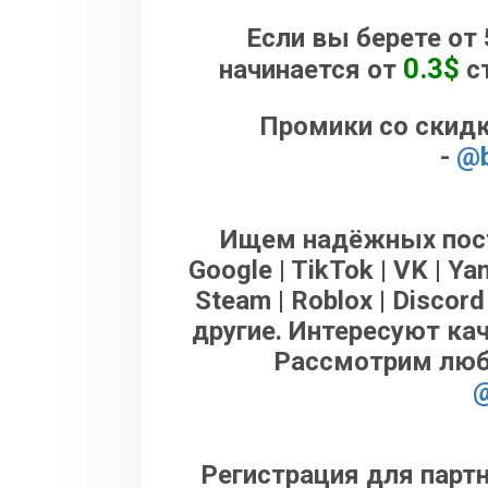
Если вы берете от 
0.3$
начинается от
ст
Промики со скидк
-
@b
Ищем надёжных пост
Google | TikTok | VK | Yan
Steam | Roblox | Discord
другие. Интересуют ка
Рассмотрим люб
@
Регистрация для парт