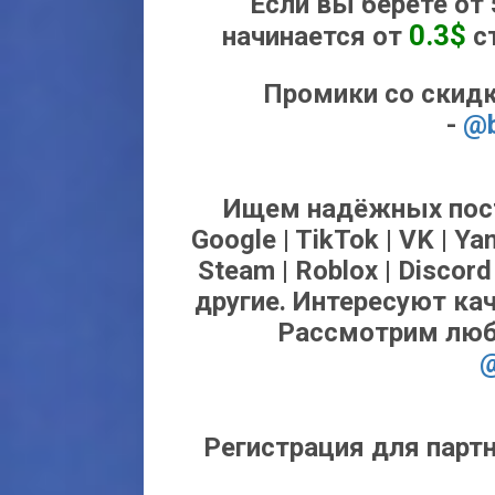
Если вы берете от 
0.3$
начинается от
ст
Промики со скидк
-
@b
Ищем надёжных пост
Google | TikTok | VK | Yan
Steam | Roblox | Discord
другие. Интересуют ка
Рассмотрим люб
@
Регистрация для парт