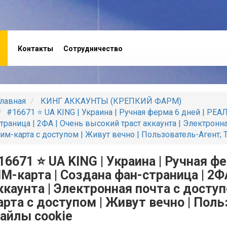
Контакты
Сотрудничество
лавная
КИНГ АККАУНТЫ (КРЕПКИЙ ФАРМ)
#16671 ⭐️ UA KING | Украина | Ручная ферма 6 дней | РЕА
траница | 2ФА | Очень высокий траст аккаунта | Электронн
им-карта с доступом | Живут вечно | Пользователь-Агент; 
16671 ⭐️ UA KING | Украина | Ручная 
IM-карта | Создана фан-страница | 2Ф
ккаунта | Электронная почта с доступ
арта с доступом | Живут вечно | Поль
айлы cookie