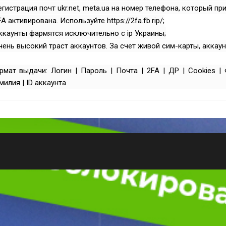
егистрация почт ukr.net, meta.ua на номер телефона, который при
FA активирована. Используйте https://2fa.fb.rip/;
ккаунты фармятся исключительно с ip Украины;
чень высокий траст аккаунтов. За счет живой сим-карты, аккаун
мат выдачи: Логин | Пароль | Почта | 2FA | ДР | Cookies | 
илия | ID аккаунта
Всего позиций в корзине
(шт)
Всего товара в корзине
$
Сумма к оплате (без скидок)