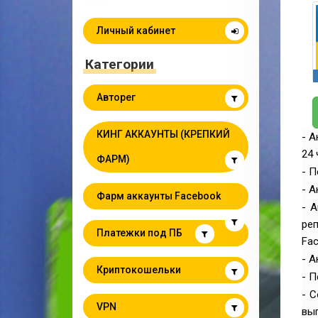
Личный кабинет
Категории
Авторег
КИНГ АККАУНТЫ (КРЕПКИЙ
- А
24 
ФАРМ)
- П
- А
Фарм аккаунты Facebook
- А
ре
Платежки под ПБ
Fac
- А
Криптокошельки
- 
- С
VPN
вып