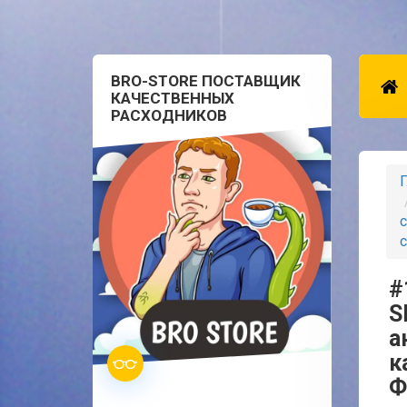
BRO-STORE ПОСТАВЩИК
КАЧЕСТВЕННЫХ
РАСХОДНИКОВ
Г
с
с
#
S
а
к
Ф