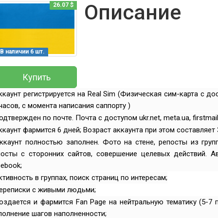
Описание
26.07 $
В наличии 6 шт.
Купить
ккаунт регистрируется на Real Sim (Физическая сим-карта с д
часов, с момента написания саппорту )
одтвержден по почте. Почта с доступом ukr.net, meta.ua, firstmail
ккаунт фармится 6 дней; Возраст аккаунта при этом составляет 
ккаунт полностью заполнен. Фото на стене, репосты из групп
посты с сторонних сайтов, совершение целевых действий. А
ebook;
ктивность в группах, поиск страниц по интересам;
Переписки с живыми людьми;
оздается и фармится Fan Page на нейтральную тематику (5-7 
олнение шагов наполненности;