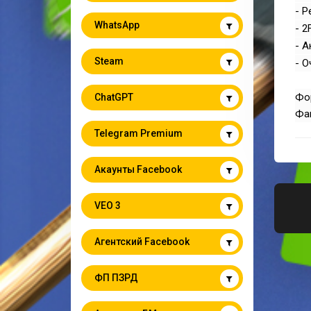
- Р
WhatsApp
- 2
- А
Steam
- О
Фор
ChatGPT
Фам
Telegram Premium
Акаунты Facebook
VEO 3
Агентский Facebook
ФП ПЗРД