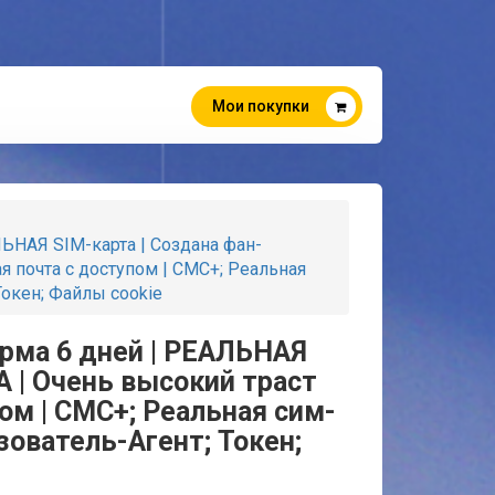
Мои покупки
ЛЬНАЯ SIM-карта | Создана фан-
ая почта с доступом | СМС+; Реальная
Токен; Файлы cookie
ферма 6 дней | РЕАЛЬНАЯ
А | Очень высокий траст
ом | СМС+; Реальная сим-
зователь-Агент; Токен;