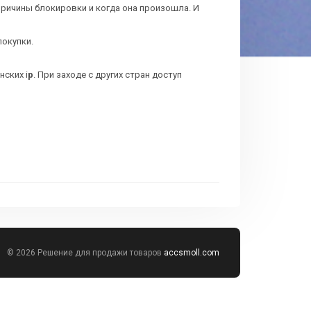
причины блокировки и когда она произошла. И
покупки.
ских i
p
. При заходе с других стран доступ
© 2026 Решение для продажи товаров
accsmoll.com