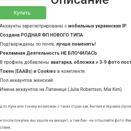
Купить
Аккаунты зарегистрированы с
мобильных украинских IP
.
Создана РОДНАЯ ФП НОВОГО ТИПА
Подтверждены по почте,
лучше поменять!
Рекламная Деятельность НЕ БЛОЧИЛАСЬ
В профиль добавлены
аватарка
,
обложка
и
3-9 фото пос
Токен
(
EAABs
)
и Cookies
в комплекте.
Пол аккаунтов женский.
Имена аккаунтов на Латинице (Julia Robertson, Mia Kim).
д по Куки или токену возможен с таких стран как Англия и Украина (про
и после покупки, вы зашли на аккаунт, а там бан - не отсылайте фото Фе
ствий.