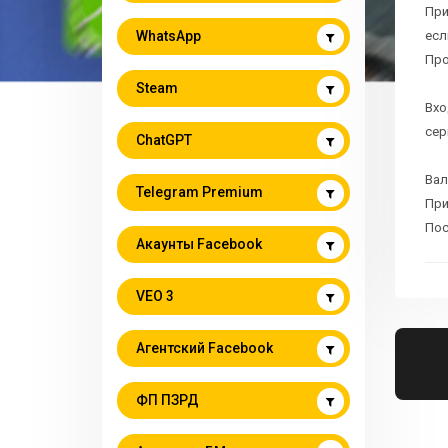
При
WhatsApp
есл
Про
Steam
Вхо
сер
ChatGPT
Вал
Telegram Premium
При
Пос
Акаунты Facebook
VEO 3
Агентский Facebook
ФП ПЗРД