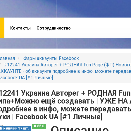
Контакты
Сотрудничество
лавная
Фарм аккаунты Facebook
#12241 Украина Авторег + РОДНАЯ Fun Page (ФП) Новог
ККАУНТЕ - об аккаунте подробнее в инфо, можете передав
acebook UA [#1 Личные]
12241 Украина Авторег + РОДНАЯ Fun
ипа+Можно ещё создавать | УЖЕ НА 
одробнее в инфо, можете передавать
уки | Facebook UA [#1 Личные]
Описание
8.85 $
В наличии 17 шт.