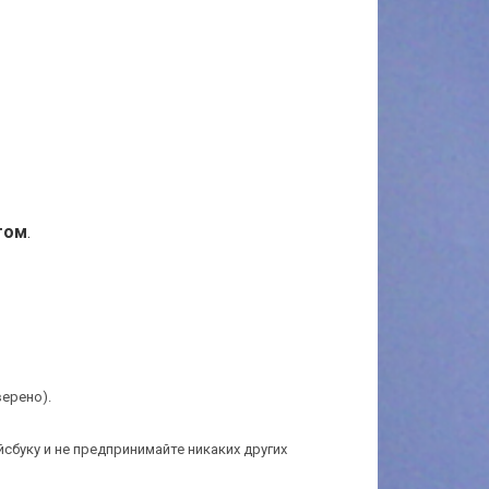
том
.
верено).
йсбуку и не предпринимайте никаких других