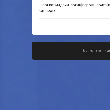
Формат выдачи: логин|пароль|почта|п
саппорта.
© 2026 Решение д