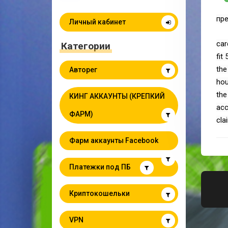
пре
Личный кабинет
car
Категории
fit
the
Авторег
hou
the
КИНГ АККАУНТЫ (КРЕПКИЙ
acc
ФАРМ)
cla
Фарм аккаунты Facebook
Платежки под ПБ
Криптокошельки
VPN