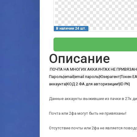
В наличии 24 шт.
Описание
ПОЧТА НА МНОГИХ АККАУНТАХ НЕ ПРИВЯЗАНА 
Пароль|email|email пароль|Юзерагент|Токен 
аккаунта|КОД 2 ФА для авторизиции!|ID РК|
Данные аккаунты выжившие из пачки в 27к д
Почта или 2фа могут быть не привязаны!
Отсутствие почты или 2фа не является повод