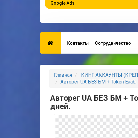
Google Ads
Контакты
Сотрудничество
Главная
КИНГ АККАУНТЫ (КРЕ
Авторег UA БЕЗ БМ + Token Eaab,
Авторег UA БЕЗ БМ + To
дней.